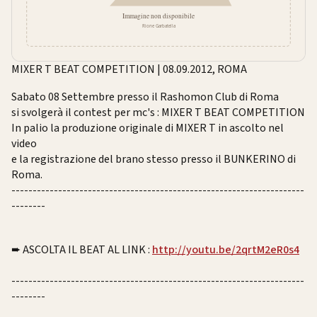
MIXER T BEAT COMPETITION | 08.09.2012, ROMA
Sabato 08 Settembre presso il Rashomon Club di Roma
si svolgerà il contest per mc's : MIXER T BEAT COMPETITION
In palio la produzione originale di MIXER T in ascolto nel
video
e la registrazione del brano stesso presso il BUNKERINO di
Roma.
--------------------------
--------------------------
-----------------
--------
➨ ASCOLTA IL BEAT AL LINK :
http://youtu.be/
2qrtM2eR0s4
--------------------------
--------------------------
-----------------
--------