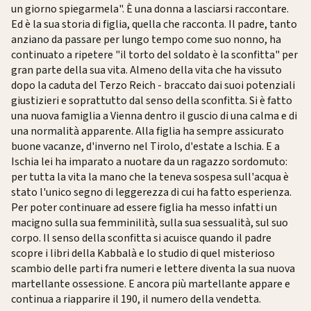
un giorno spiegarmela". È una donna a lasciarsi raccontare.
Ed è la sua storia di figlia, quella che racconta. Il padre, tanto
anziano da passare per lungo tempo come suo nonno, ha
continuato a ripetere "il torto del soldato è la sconfitta" per
gran parte della sua vita. Almeno della vita che ha vissuto
dopo la caduta del Terzo Reich - braccato dai suoi potenziali
giustizieri e soprattutto dal senso della sconfitta. Si è fatto
una nuova famiglia a Vienna dentro il guscio di una calma e di
una normalità apparente. Alla figlia ha sempre assicurato
buone vacanze, d'inverno nel Tirolo, d'estate a Ischia. E a
Ischia lei ha imparato a nuotare da un ragazzo sordomuto:
per tutta la vita la mano che la teneva sospesa sull'acqua è
stato l'unico segno di leggerezza di cui ha fatto esperienza.
Per poter continuare ad essere figlia ha messo infatti un
macigno sulla sua femminilità, sulla sua sessualità, sul suo
corpo. Il senso della sconfitta si acuisce quando il padre
scopre i libri della Kabbalà e lo studio di quel misterioso
scambio delle parti fra numeri e lettere diventa la sua nuova
martellante ossessione. E ancora più martellante appare e
continua a riapparire il 190, il numero della vendetta.