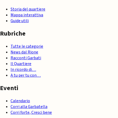
Storia del quartiere
Mappa interattiva
Guide utili
Rubriche
Tutte le categorie
News dal Rione
Racconti Garbati
Il Quartiere
In ricordo di…
A tu per tu con…
Eventi
Calendario
Corri alla Garbatella
Corri forte, Cresci bene