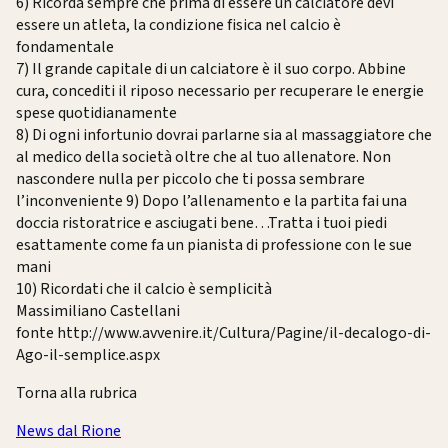
6) Ricorda sempre che prima di essere un calciatore devi
essere un atleta, la condizione fisica nel calcio è
fondamentale
7) Il grande capitale di un calciatore è il suo corpo. Abbine
cura, concediti il riposo necessario per recuperare le energie
spese quotidianamente
8) Di ogni infortunio dovrai parlarne sia al massaggiatore che
al medico della società oltre che al tuo allenatore. Non
nascondere nulla per piccolo che ti possa sembrare
l’inconveniente 9) Dopo l’allenamento e la partita fai una
doccia ristoratrice e asciugati bene…Tratta i tuoi piedi
esattamente come fa un pianista di professione con le sue
mani
10) Ricordati che il calcio è semplicità
Massimiliano Castellani
fonte http://www.avvenire.it/Cultura/Pagine/il-decalogo-di-
Ago-il-semplice.aspx
Torna alla rubrica
News dal Rione