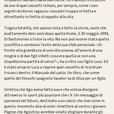
da uno di quei cassetti richiusi, per sempre, come i suoi
segreti di eterno ragazzo cresciuto troppo in fretta e
altrettanto in fretta strappato alla vita.
Tragica fatalità, che spesso lista a lutto la storia, vuole che
esattamente dieci anni dopo quella finale, il 30 maggio 1994,
Di Bartolomei si tolse la vita. Ma non può essere stata quella
sconfitta a cambiare l’esito della sua sfida personale. «Di
fronte alla grandezza di una vita umana, all’amore di una
moglie e di due figli infatti cosa era quella se non una
stupidissima partita di calcio?», ha scritto suo figlio Luca. Ed
è stato proprio Luca a riaprire quel cassetto di ricordi per
trovarci dentro
Il Manuale del calcio
. Un libro, che come
quello del filosofo spagnolo Savater sa di
Etica per un figlio
.
Un’etica che Ago aveva fatta sua e che voleva divulgare
attraverso lo sport più popolare che c’è. Un messaggio di
speranza nel futuro, destinato a un calcio che mai come in
questo momento dice di voler rimettere al centro i giovani.
Pagine che Agostino avrebbe voluto sfogliare durante gli