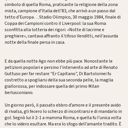
simbolo di quella Roma, praticante la religione della zona
mista, campione d’Italia dell’83, che arrivò a un passo dal
tetto d’Europa… Stadio Olimpico, 30 maggio 1984, finale di
Coppa dei Campioni contro il Liverpool: la sua Roma
sconfitta alla lotteria dei rigori. «Notte di lacrime e
preghiere», cantava affranto il tifoso Venditti, nell’assurda
notte della finale persa in casa.
E da quella notte Ago non ebbe più pace. Nonostante le
petizioni popolari e persino l’intervento ad arte di Renato
Guttuso per far restare "Er Capitano", Di Bartolomei fu
costretto a spogliarsi della sua seconda pelle, la maglia
giallorossa, per indossare quella del primo Milan
berlusconiano.
Un giorno però, il passato ebbro d’amore e il presente avido
di rivalsa, gli fecero lo scherzo di incontrarsi e di mandarlo in
gol. Segnò lui il 2-1 a mamma Roma, e quella fu l’unica volta
che lo videro esultare. Ma era lo sfogo dell’amante tradito. È