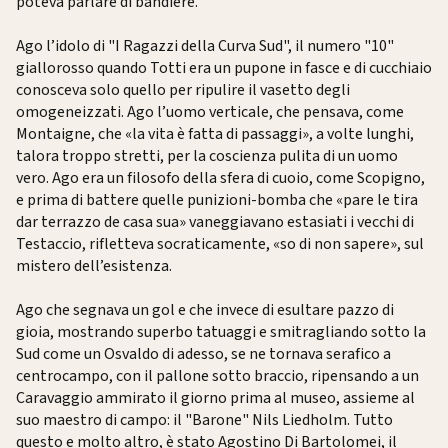
poteva parlare di bandiere.
Ago l’idolo di "I Ragazzi della Curva Sud", il numero "10"
giallorosso quando Totti era un pupone in fasce e di cucchiaio
conosceva solo quello per ripulire il vasetto degli
omogeneizzati. Ago l’uomo verticale, che pensava, come
Montaigne, che «la vita è fatta di passaggi», a volte lunghi,
talora troppo stretti, per la coscienza pulita di un uomo
vero. Ago era un filosofo della sfera di cuoio, come Scopigno,
e prima di battere quelle punizioni-bomba che «pare le tira
dar terrazzo de casa sua» vaneggiavano estasiati i vecchi di
Testaccio, rifletteva socraticamente, «so di non sapere», sul
mistero dell’esistenza.
Ago che segnava un gol e che invece di esultare pazzo di
gioia, mostrando superbo tatuaggi e smitragliando sotto la
Sud come un Osvaldo di adesso, se ne tornava serafico a
centrocampo, con il pallone sotto braccio, ripensando a un
Caravaggio ammirato il giorno prima al museo, assieme al
suo maestro di campo: il "Barone" Nils Liedholm. Tutto
questo e molto altro, è stato Agostino Di Bartolomei, il