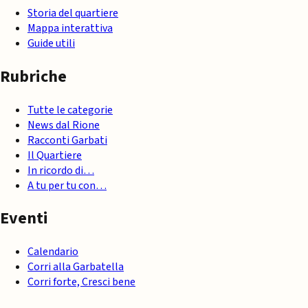
Storia del quartiere
Mappa interattiva
Guide utili
Rubriche
Tutte le categorie
News dal Rione
Racconti Garbati
Il Quartiere
In ricordo di…
A tu per tu con…
Eventi
Calendario
Corri alla Garbatella
Corri forte, Cresci bene