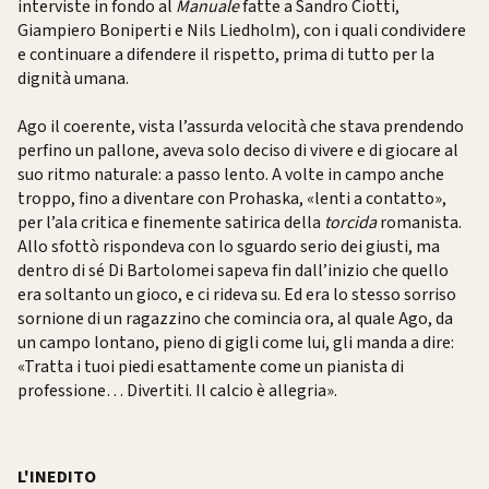
interviste in fondo al
Manuale
fatte a Sandro Ciotti,
Giampiero Boniperti e Nils Liedholm), con i quali condividere
e continuare a difendere il rispetto, prima di tutto per la
dignità umana.
Ago il coerente, vista l’assurda velocità che stava prendendo
perfino un pallone, aveva solo deciso di vivere e di giocare al
suo ritmo naturale: a passo lento. A volte in campo anche
troppo, fino a diventare con Prohaska, «lenti a contatto»,
per l’ala critica e finemente satirica della
torcida
romanista.
Allo sfottò rispondeva con lo sguardo serio dei giusti, ma
dentro di sé Di Bartolomei sapeva fin dall’inizio che quello
era soltanto un gioco, e ci rideva su. Ed era lo stesso sorriso
sornione di un ragazzino che comincia ora, al quale Ago, da
un campo lontano, pieno di gigli come lui, gli manda a dire:
«Tratta i tuoi piedi esattamente come un pianista di
professione… Divertiti. Il calcio è allegria».
L'INEDITO