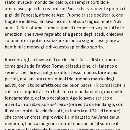
stato invece il mondo del calcio, da sempre torbido e
omertoso, specchio reale di un Paese che raramente premia i
gigli dell’onestà, a tradire Ago, l’uomo triste e solitario, che
fragile e indifeso, andava incontro al suo tragico finale. A 39
anni, Di Bartolomei come segno di riconoscenza per tutte le
emozioni che aveva regalato alla gente degli stadi, chiedeva
solamente di poter realizzare un unico sogno: insegnare ai
bambini le meraviglie di «questo splendido sport».
Raccontargli la favola del calcio che è fatta di storia aurea
come quella dell’antica Roma, di tradizione, di «talento e
serietà che, diceva, valgono allo stesso modo». Dire ai più
piccoli, non ancora contaminati dal mondo marcio degli
adulti, con il tono affettuoso del buon padre: «Ricordati che il
calcio è semplicità». Era l’ultimo comandamento, ma quello
fondamentale, del suo decalogo. Ago lo aveva scritto e
inserito in un
Manuale del calcio
(ora edito da Fandango, con
illustrazioni di Davide Reviati , in libreria dal 24 settembre)
che come un cross improvviso è rimbalzato nell’area della
memoria, l’unico luogo in cui si attenua un po’ il vuoto e il
rimpianto lasciato dalla sua morte. Un manoscritto uscito