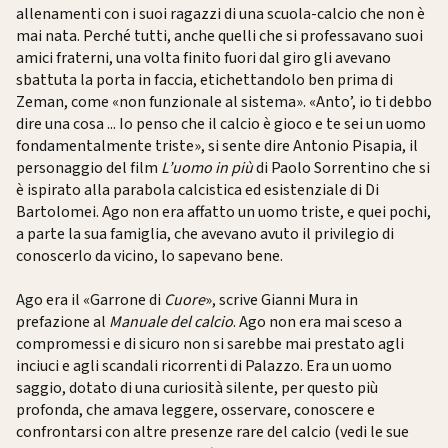
allenamenti con i suoi ragazzi di una scuola-calcio che non è
mai nata. Perché tutti, anche quelli che si professavano suoi
amici fraterni, una volta finito fuori dal giro gli avevano
sbattuta la porta in faccia, etichettandolo ben prima di
Zeman, come «non funzionale al sistema». «Anto’, io ti debbo
dire una cosa ... Io penso che il calcio è gioco e te sei un uomo
fondamentalmente triste», si sente dire Antonio Pisapia, il
personaggio del film
L’uomo in più
di Paolo Sorrentino che si
è ispirato alla parabola calcistica ed esistenziale di Di
Bartolomei. Ago non era affatto un uomo triste, e quei pochi,
a parte la sua famiglia, che avevano avuto il privilegio di
conoscerlo da vicino, lo sapevano bene.
Ago era il «Garrone di
Cuore
», scrive Gianni Mura in
prefazione al
Manuale del calcio
. Ago non era mai sceso a
compromessi e di sicuro non si sarebbe mai prestato agli
inciuci e agli scandali ricorrenti di Palazzo. Era un uomo
saggio, dotato di una curiosità silente, per questo più
profonda, che amava leggere, osservare, conoscere e
confrontarsi con altre presenze rare del calcio (vedi le sue