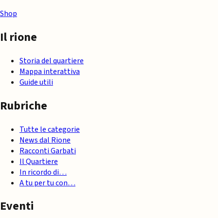
Shop
Il rione
Storia del quartiere
Mappa interattiva
Guide utili
Rubriche
Tutte le categorie
News dal Rione
Racconti Garbati
Il Quartiere
In ricordo di…
A tu per tu con…
Eventi