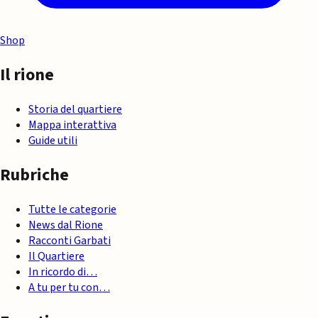
Shop
Il rione
Storia del quartiere
Mappa interattiva
Guide utili
Rubriche
Tutte le categorie
News dal Rione
Racconti Garbati
Il Quartiere
In ricordo di…
A tu per tu con…