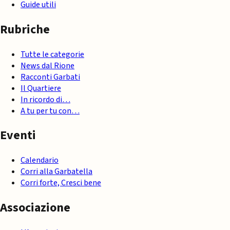
Guide utili
Rubriche
Tutte le categorie
News dal Rione
Racconti Garbati
Il Quartiere
In ricordo di…
A tu per tu con…
Eventi
Calendario
Corri alla Garbatella
Corri forte, Cresci bene
Associazione