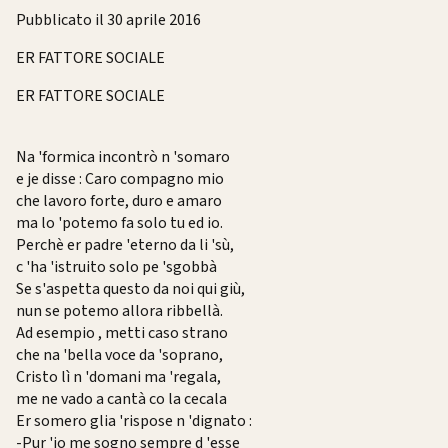
Pubblicato il 30 aprile 2016
ER FATTORE SOCIALE
ER FATTORE SOCIALE
Na 'formica incontrò n 'somaro
e je disse : Caro compagno mio
che lavoro forte, duro e amaro
ma lo 'potemo fa solo tu ed io.
Perchè er padre 'eterno da li 'sù,
c 'ha 'istruito solo pe 'sgobbà
Se s'aspetta questo da noi qui giù,
nun se potemo allora ribbellà.
Ad esempio , metti caso strano
che na 'bella voce da 'soprano,
Cristo lì n 'domani ma 'regala,
me ne vado a cantà co la cecala
Er somero glia 'rispose n 'dignato :
-Pur 'io me sogno sempre d 'esse