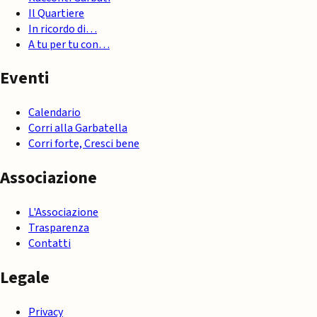
Il Quartiere
In ricordo di…
A tu per tu con…
Eventi
Calendario
Corri alla Garbatella
Corri forte, Cresci bene
Associazione
L'Associazione
Trasparenza
Contatti
Legale
Privacy