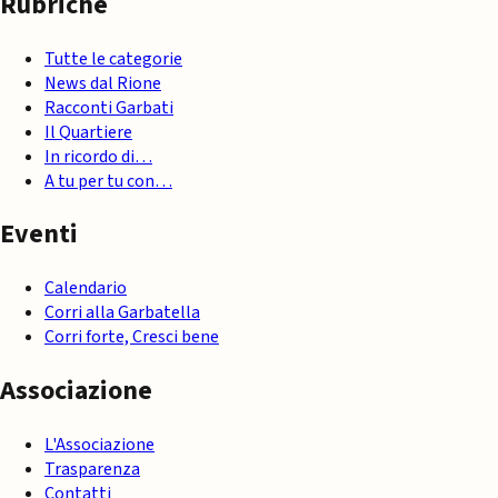
Rubriche
Tutte le categorie
News dal Rione
Racconti Garbati
Il Quartiere
In ricordo di…
A tu per tu con…
Eventi
Calendario
Corri alla Garbatella
Corri forte, Cresci bene
Associazione
L'Associazione
Trasparenza
Contatti