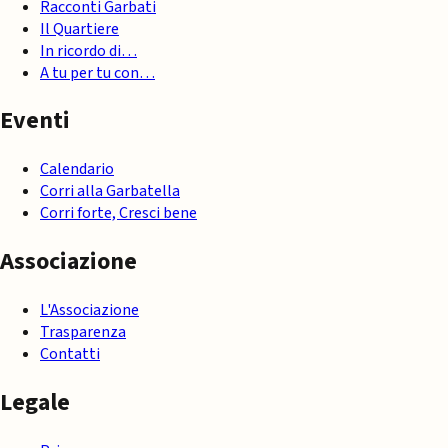
Racconti Garbati
Il Quartiere
In ricordo di…
A tu per tu con…
Eventi
Calendario
Corri alla Garbatella
Corri forte, Cresci bene
Associazione
L'Associazione
Trasparenza
Contatti
Legale