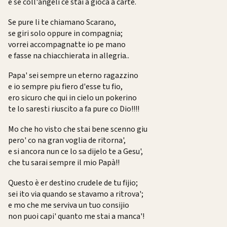
e se coll'angeli ce stai a gioca a carte.
Se pure li te chiamano Scarano,
se giri solo oppure in compagnia;
vorrei accompagnatte io pe mano
e fasse na chiacchierata in allegria..
Papa' sei sempre un eterno ragazzino
e io sempre piu fiero d'esse tu fio,
ero sicuro che qui in cielo un pokerino
te lo saresti riuscito a fa pure co Dio!!!!
Mo che ho visto che stai bene scenno giu
pero' co na gran voglia de ritorna',
e si ancora nun ce lo sa dijelo te a Gesu',
che tu sarai sempre il mio Papà!!
Questo è er destino crudele de tu fijio;
sei ito via quando se stavamo a ritrova';
e mo che me serviva un tuo consijio
non puoi capi' quanto me stai a manca'!