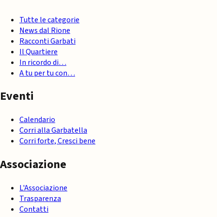
Tutte le categorie
News dal Rione
Racconti Garbati
Il Quartiere
In ricordo di…
A tu per tu con…
Eventi
Calendario
Corri alla Garbatella
Corri forte, Cresci bene
Associazione
L'Associazione
Trasparenza
Contatti