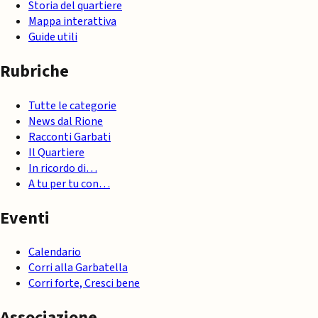
Storia del quartiere
Mappa interattiva
Guide utili
Rubriche
Tutte le categorie
News dal Rione
Racconti Garbati
Il Quartiere
In ricordo di…
A tu per tu con…
Eventi
Calendario
Corri alla Garbatella
Corri forte, Cresci bene
Associazione