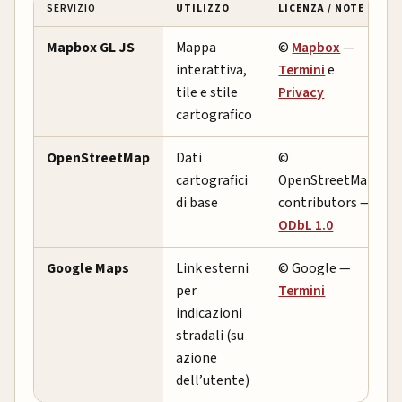
SERVIZIO
UTILIZZO
LICENZA / NOTE
Mapbox GL JS
Mappa
©
Mapbox
—
interattiva,
Termini
e
tile e stile
Privacy
cartografico
OpenStreetMap
Dati
©
cartografici
OpenStreetMap
di base
contributors —
ODbL 1.0
Google Maps
Link esterni
© Google —
per
Termini
indicazioni
stradali (su
azione
dell’utente)