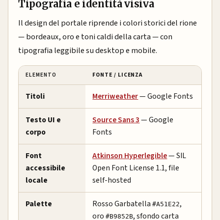
Tipografia e identità visiva
Il design del portale riprende i colori storici del rione
— bordeaux, oro e toni caldi della carta — con
tipografia leggibile su desktop e mobile.
ELEMENTO
FONTE / LICENZA
Titoli
Merriweather
— Google Fonts
Testo UI e
Source Sans 3
— Google
corpo
Fonts
Font
Atkinson Hyperlegible
— SIL
accessibile
Open Font License 1.1, file
locale
self-hosted
Palette
Rosso Garbatella
,
#A51E22
oro
, sfondo carta
#B9852B