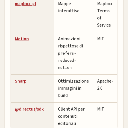
mapbox-gl
Mappe
Mapbox
interattive
Terms
of
Service
Motion
Animazioni
MIT
rispettose di
prefers-
reduced-
motion
Sharp
Ottimizzazione
Apache-
immagini in
2.0
build
@directus/sdk
Client API per
MIT
contenuti
editoriali