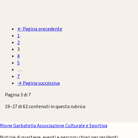
←
Pagina precedente
1
2
3
4
5
…
7
→
Pagina successiva
Pagina 3 di 7
19–27 di 62 contenuti in questa rubrica
Rione Garbatella
Associazione Culturale e Sportiva
Notizie di quartiere, eventi e percorsi chiari per residenti,