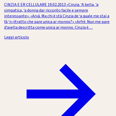
CINZIA E ER CELLULARE 19.02.2013 «Cinzia. ‘A bella, ‘a
simpatica, ‘a donna dar ricconto facile e sempre
interessante». «Arvà. Ma chi è stà Cinzia de ‘a quale me stai a
fà ‘n ritratto che pare unica ar monno?» «Arfrè. Nun me pare
d’avella descritta come unica ar monno. Cinzia è…
Leggi articolo