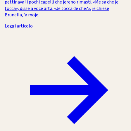
pettinava li pochi capelli che jereno rimasti. «Me sa che je
tocca», disse a voce arta. «Je tocca de che?», je chiese
Brunella, ‘a moje.
Leggi articolo