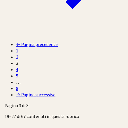
←
Pagina precedente
1
2
3
4
5
…
8
→
Pagina successiva
Pagina 3 di 8
19–27 di 67 contenuti in questa rubrica