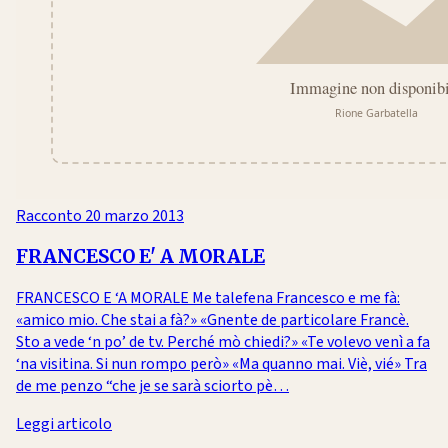
Racconto
20 marzo 2013
FRANCESCO E' A MORALE
FRANCESCO E ‘A MORALE Me talefena Francesco e me fà:
«amico mio. Che stai a fà?» «Gnente de particolare Francè.
Sto a vede ‘n po’ de tv. Perché mò chiedi?» «Te volevo venì a fa
‘na visitina. Si nun rompo però» «Ma quanno mai. Viè, vié» Tra
de me penzo “che je se sarà sciorto pè…
Leggi articolo