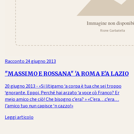
Racconto
24 giugno 2013
"MASSIMO E ROSSANA" 'A ROMA E'A LAZIO
20 giugno 2013 - «Si litigamo ‘a corpa è tua che sei troppo
‘gnorante. Eppoi. Perché hai arzato ‘a voce cò Franco? Er
mejo amico che ciò! Che bisogno c’era? » «C’era…c’era…
l’amico tuo nun capisce ‘n cazzo!»
Leggi articolo