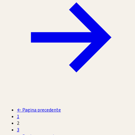
←
Pagina precedente
1
2
3