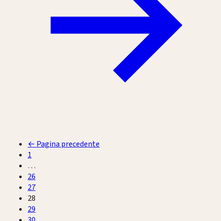
←
Pagina precedente
1
…
26
27
28
29
30