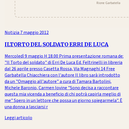
Notizia
7 maggio 2012
ILTORTO DEL SOLDATO ERRI DE LUCA
Mercoledì 9 maggio H 18.00 Prima presentazione romana de:
"Il Torto del soldato" di Erri De Luca Ed. Feltrinelli in libreria
dal 26 aprile presso Casetta Rossa, Via Magnaghi 14 Free
Garbatella Chiacchiera con l'autore Il libro sarà introdotto
da un "Omaggio all'autore" a cura di Tamara Bartolini,
Michele Baronio, Carmen Iovine "Sono decisa a raccontare
questa mia vicenda a beneficio di chi potrà capirla meglio di
me" Spero in un lettore che possa un giorno spiegarmela". È
una donna a lasciarsi r
Leggi articolo