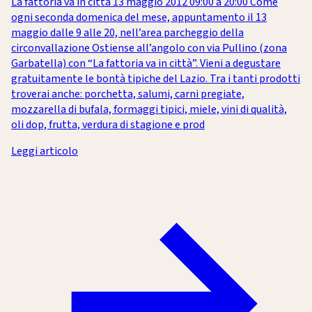
La fattoria va in città 13 maggio 2012 09:00 a 20:00 Come
ogni seconda domenica del mese, appuntamento il 13
maggio dalle 9 alle 20, nell’area parcheggio della
circonvallazione Ostiense all’angolo con via Pullino (zona
Garbatella) con “La fattoria va in città”. Vieni a degustare
gratuitamente le bontà tipiche del Lazio. Tra i tanti prodotti
troverai anche: porchetta, salumi, carni pregiate,
mozzarella di bufala, formaggi tipici, miele, vini di qualità,
oli dop, frutta, verdura di stagione e prod
Leggi articolo