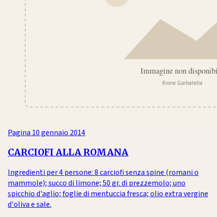
Pagina
10 gennaio 2014
CARCIOFI ALLA ROMANA
Ingredienti per 4 persone: 8 carciofi senza spine (romani o
mammole); succo di limone; 50 gr. di prezzemolo; uno
spicchio d'aglio; foglie di mentuccia fresca; olio extra vergine
d'oliva e sale.