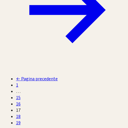
←
Pagina precedente
1
…
15
16
17
18
19