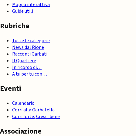
Mappa interattiva
Guide utili
Rubriche
Tutte le categorie
News dal Rione
Racconti Garbati
Il Quartiere
In ricordo di…
A tu per tu con…
Eventi
Calendario
Corri alla Garbatella
Corri forte, Cresci bene
Associazione