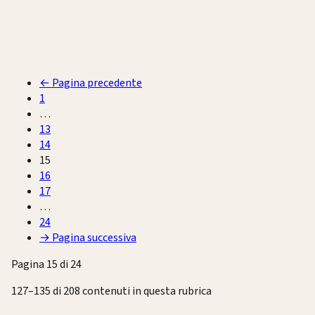
←
Pagina precedente
1
…
13
14
15
16
17
…
24
→
Pagina successiva
Pagina 15 di 24
127–135 di 208 contenuti in questa rubrica