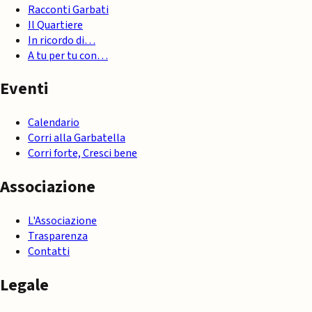
Racconti Garbati
Il Quartiere
In ricordo di…
A tu per tu con…
Eventi
Calendario
Corri alla Garbatella
Corri forte, Cresci bene
Associazione
L'Associazione
Trasparenza
Contatti
Legale