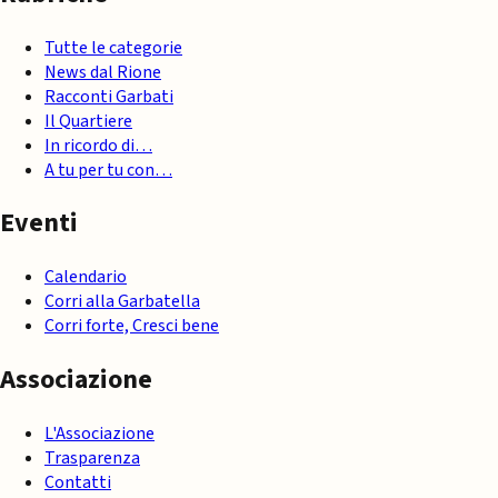
Tutte le categorie
News dal Rione
Racconti Garbati
Il Quartiere
In ricordo di…
A tu per tu con…
Eventi
Calendario
Corri alla Garbatella
Corri forte, Cresci bene
Associazione
L'Associazione
Trasparenza
Contatti