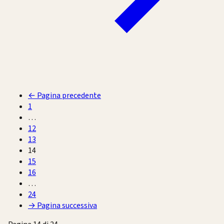
←
Pagina precedente
1
…
12
13
14
15
16
…
24
→
Pagina successiva