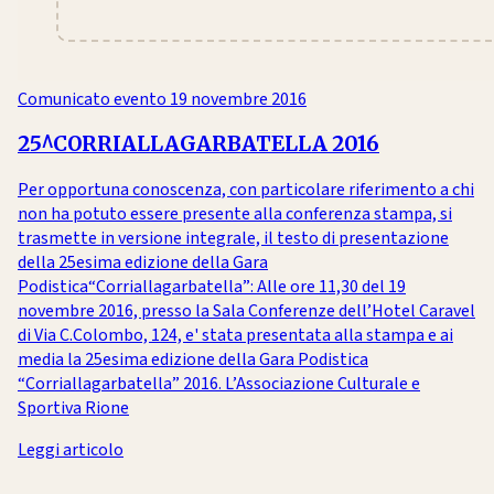
Comunicato evento
19 novembre 2016
25^CORRIALLAGARBATELLA 2016
Per opportuna conoscenza, con particolare riferimento a chi
non ha potuto essere presente alla conferenza stampa, si
trasmette in versione integrale, il testo di presentazione
della 25esima edizione della Gara
Podistica“Corriallagarbatella”: Alle ore 11,30 del 19
novembre 2016, presso la Sala Conferenze dell’Hotel Caravel
di Via C.Colombo, 124, e' stata presentata alla stampa e ai
media la 25esima edizione della Gara Podistica
“Corriallagarbatella” 2016. L’Associazione Culturale e
Sportiva Rione
Leggi articolo