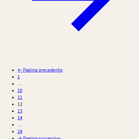
←
Pagina precedente
1
…
10
11
12
13
14
…
24
→
Pagina successiva