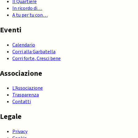
Il Quartiere
In ricordo di…
A tu per tu con…
Eventi
Calendario
Corri alla Garbatella
Corri forte, Cresci bene
Associazione
L'Associazione
Trasparenza
Contatti
Legale
Privacy