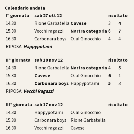
Calendario andata
I° giornata
sab 27 ott 12
risultato
14.30
Rione Garbatella
Cavese
3
4
15.30
Vecchi ragazzi
Nartra categoria
6
7
16.30
Carbonara boys
O. al Ginocchio
4
4
RIPOSA:
Happypotami
II° giornata
sab 10 nov 12
risultato
14.30
Rione Garbatella
Nartra categoria
4
5
15.30
Cavese
O. al Ginocchio
6
1
16.30
Carbonara boys
Happypotami
5
3
RIPOSA:
Vecchi Ragazzi
III° giornata
sab 17 nov 12
risultato
14.30
Happypotami
O. al Ginocchio
15.30
Carbonara boys
Rione Garbatella
16.30
Vecchi ragazzi
Cavese