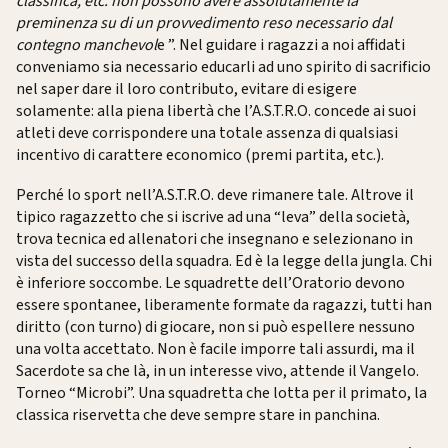
classifica, etc. non possono avere assolutamente la
preminenza su di un provvedimento reso necessario dal
contegno manchevol
e
”
. Nel guidare i ragazzi a noi affidati
conveniamo sia necessario educarli ad uno spirito di sacrificio
nel saper dare il loro contributo, evitare di esigere
solamente: alla piena libertà che l’A.S.T.R.O. concede ai suoi
atleti deve corrispondere una totale assenza di qualsiasi
incentivo di carattere economico (premi partita, etc.).
Perché lo sport nell’A.S.T.R.O. deve rimanere tale. Altrove il
tipico ragazzetto che si iscrive ad una “leva” della società,
trova tecnica ed allenatori che insegnano e selezionano in
vista del successo della squadra. Ed è la legge della jungla. Chi
è inferiore soccombe. Le squadrette dell’Oratorio devono
essere spontanee, liberamente formate da ragazzi, tutti han
diritto (con turno) di giocare, non si può espellere nessuno
una volta accettato. Non è facile imporre tali assurdi, ma il
Sacerdote sa che là, in un interesse vivo, attende il Vangelo.
Torneo “Microbi”. Una squadretta che lotta per il primato, la
classica riservetta che deve sempre stare in panchina.