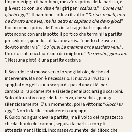
Un pomeriggio il bambino, mezz’ora prima della partita, è
già vestito con la divisa e fa i giri per “
scaldarsi
”. “
Come mai
giochi oggi
?”. Il bambino solleva il volto: “
Du’ so’ malati, uno
ha dovuto annà via, me ha detto er capitano che devo giocà
”.
Pochi minuti prima dell’inizio la tragedia. Le squadre
attendono con ansia sotto il portico che termini la partita
precedente, quando col fiatone arriva “quello che aveva
dovuto andar via”: “
So’ qua! La mamma m’ha lasciato venì!
”.
Un urlo e al mucchio: è uno dei migliori. “
Tu rivestiti, gioca lui!
”. Nessuna pietà: è una partita decisiva.
Il Sacerdote si muove verso lo spogliatoio, deciso ad
intervenire. Ma non è necessario. Il nuovo arrivato in
spogliatoio getta una scarpa di qua ed una di là, per
cambiarsi rapidamente e si siede per allacciarsi gli scarpini.
Solo allora si accorge della riserva, che seduta, piange
silenziosamente. E’ un momento, poi la vittoria: “
Giochi tu
oggi
”. Non fu facile convincere i compagni.
P. Guido non guardava la partita, ma il volto del ragazzetto
che dal bordo del campo, seguiva la partita con gli
atteggiamenti tipici, inconsapevolmente, del tifoso che