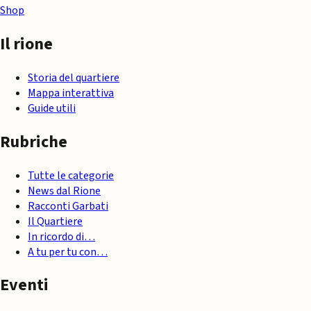
Shop
Il rione
Storia del quartiere
Mappa interattiva
Guide utili
Rubriche
Tutte le categorie
News dal Rione
Racconti Garbati
Il Quartiere
In ricordo di…
A tu per tu con…
Eventi