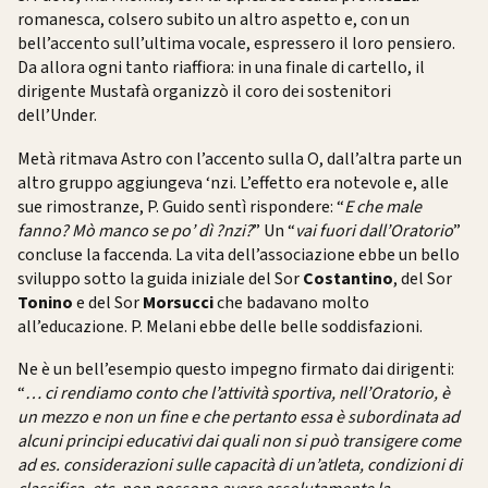
romanesca, colsero subito un altro aspetto e, con un
bell’accento sull’ultima vocale, espressero il loro pensiero.
Da allora ogni tanto riaffiora: in una finale di cartello, il
dirigente Mustafà organizzò il coro dei sostenitori
dell’Under.
Metà ritmava Astro con l’accento sulla O, dall’altra parte un
altro gruppo aggiungeva ‘nzi. L’effetto era notevole e, alle
sue rimostranze, P. Guido sentì rispondere: “
E che male
fanno? Mò manco se po’ dì ?nzi?
” Un “
vai fuori dall’Oratorio
”
concluse la faccenda. La vita dell’associazione ebbe un bello
sviluppo sotto la guida iniziale del Sor
Costantino
, del Sor
Tonino
e del Sor
Morsucci
che badavano molto
all’educazione. P. Melani ebbe delle belle soddisfazioni.
Ne è un bell’esempio questo impegno firmato dai dirigenti:
“
… ci rendiamo conto che l’attività sportiva, nell’Oratorio, è
un mezzo e non un fine e che pertanto essa è subordinata ad
alcuni principi educativi dai quali non si può transigere come
ad es. considerazioni sulle capacità di un’atleta, condizioni di