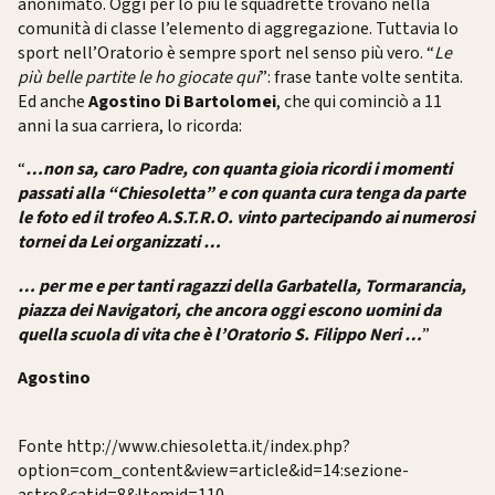
anonimato. Oggi per lo più le squadrette trovano nella
comunità di classe l’elemento di aggregazione. Tuttavia lo
sport nell’Oratorio è sempre sport nel senso più vero. “
Le
più belle partite le ho giocate qui
”: frase tante volte sentita.
Ed anche
Agostino Di Bartolomei
, che qui cominciò a 11
anni la sua carriera, lo ricorda:
“
…non sa, caro Padre, con quanta gioia ricordi i momenti
passati alla “Chiesoletta” e con quanta cura tenga da parte
le foto ed il trofeo A.S.T.R.O. vinto partecipando ai numerosi
tornei da Lei organizzati …
… per me e per tanti ragazzi della Garbatella, Tormarancia,
piazza dei Navigatori, che ancora oggi escono uomini da
quella scuola di vita che è l’Oratorio S. Filippo Neri …
”
Agostino
Fonte http://www.chiesoletta.it/index.php?
option=com_content&view=article&id=14:sezione-