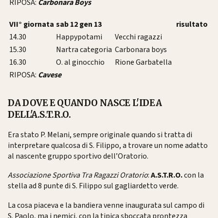
RIPOSA:
Carbonara Boys
VII° giornata
sab 12 gen 13
risultato
14.30
Happypotami
Vecchi ragazzi
15.30
Nartra categoria
Carbonara boys
16.30
O. al ginocchio
Rione Garbatella
RIPOSA:
Cavese
DA DOVE E QUANDO NASCE L'IDEA
DELL'A.S.T.R.O.
Era stato P. Melani, sempre originale quando si tratta di
interpretare qualcosa di S. Filippo, a trovare un nome adatto
al nascente gruppo sportivo dell’Oratorio.
Associazione Sportiva Tra Ragazzi Oratorio
:
A.S.T.R.O.
con la
stella ad 8 punte di S. Filippo sul gagliardetto verde.
La cosa piaceva e la bandiera venne inaugurata sul campo di
S. Paolo, ma i nemici, con la tipica sboccata prontezza