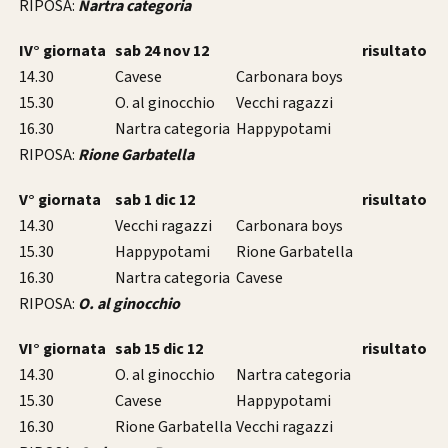
RIPOSA:
Nartra categoria
IV° giornata
sab 24 nov 12
risultato
14.30
Cavese
Carbonara boys
15.30
O. al ginocchio
Vecchi ragazzi
16.30
Nartra categoria
Happypotami
RIPOSA:
Rione Garbatella
V° giornata
sab 1 dic 12
risultato
14.30
Vecchi ragazzi
Carbonara boys
15.30
Happypotami
Rione Garbatella
16.30
Nartra categoria
Cavese
RIPOSA:
O. al ginocchio
VI° giornata
sab 15 dic 12
risultato
14.30
O. al ginocchio
Nartra categoria
15.30
Cavese
Happypotami
16.30
Rione Garbatella
Vecchi ragazzi