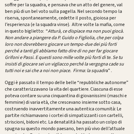
soffre per la squadra, e pensava che un atto del genere, val
ben più di un bel voto sulla pagella. Nel secondo tempo la
riserva, spontaneamente, cedette il posto, gioiosa per
l’esperienza (e la squadra vinse). Altre volte la mafia, come
in questo biglietto: “
Atturà, ce dispiace ma non puoi giocà.
Non andare a piangere da P. Guido o Figliolia, che per colpa
loro non dovrebbero giocare un tempo-due dei più forti
perché a tanti gli abbiamo fatto dire di no per far giocare
Grifoni e Passi. E questi sono mille volte più forti di te. Se tu
insisti di giocare sei un vigliacco perché la vergogna cade su
tutti noi e sai che a noi non piace. Firma: la squadr
a” .
Oggi è passato il tempo delle belle “repubbliche autonome”
che caratterizzavano la vita del quartiere. Ciascuna di esse
poteva contare su una cinquantina di giovanissimi (maschi e
femmine) di varia età, che crescevano insieme sotto casa,
costruendo inavvertitamente una autentica comunità: Le
partite richiamavano i cortei di simpatizzanti con cartelli,
striscioni, bidoni etc. La denatalità ha passato un colpo di
spugna su questo mondo paesano, ben più vivo dell’attuale