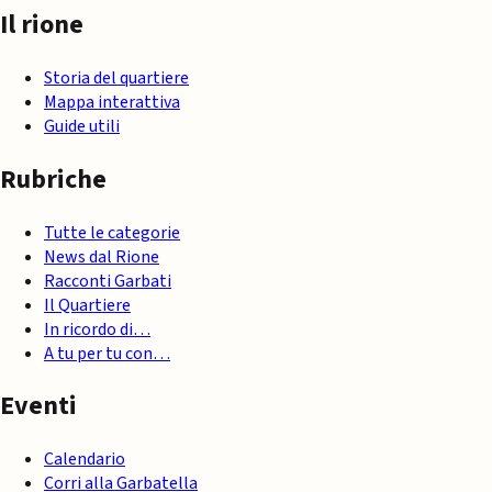
Il rione
Storia del quartiere
Mappa interattiva
Guide utili
Rubriche
Tutte le categorie
News dal Rione
Racconti Garbati
Il Quartiere
In ricordo di…
A tu per tu con…
Eventi
Calendario
Corri alla Garbatella