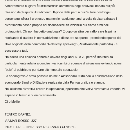
Sinceramente bugiardi è un'irresistibile commedia degli equivoci, basata sul più
classico degli spunti: il tradimento. Il gioco delle parti a cui l’autore costringe i
personaggi sfiora il grottesco ma non lo raggiunge, anzi a volte risulta realista e il
divertimento nasce proprio nel riconoscere situazioni in cui siamo stati noi i
protagonisti. Chi non ha detto una bugia? E dopo un altra per rafforzare la prima
rischiando di cadere in contraddizione e di essere scoperto - prendendo spunto dal
titolo originale della commedia “Relatively speaking” (Relativamente parlando) - è
successo a tutti.
Ho scelto una colonna sonora a cavallo degli anni 60 e 70 perché l’ho ritenuta
particolarmente adatta a condire i vari cambi di scena e di situazione evitando noiosi
“buio” al pubblico e per dare più ritmo allo spettacolo.
La scenografia è stata pensata da me e Alessandro Ostili con la collaborazione dello
scenografo Sandro Di Biagio e realizzata dalla Puntog grafica e stampa.
Noi ci siamo divertiti a creare lo spettacolo, speriamo che voi vi divertiate a vederlo, vi
aspetto in teatro e buon divertimento.
Ciro Melillo
TEATRO DAFNE1
VIA MAR ROSSO, 327
INFO E PRE - INGRESSO RISERVATO A I SOCI -