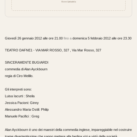
Giovedì 26 gennaio 2012 alle ore 21.00
fino a
domenica 5 febbraio 2012 alle ore 23.30
TEATRO DAFNE1 - VIA MAR ROSSO, 327 , Via Mar Rosso, 327
SINCERAMENTE BUGIARDI
commedia di Alan Ayckbourn
regia di Ciro Melillo.
Gli interpreti sono:
Luisa Iacurti : Sheila
Jessica Pacioni: Ginny
Alessandro Maria Ostili: Philip
Manuele Pacifici : Greg
Alan Ayckbourn è uno dei maestri della commedia inglese, impareggiabile nel costruire
trame divertentissime che sanno mettere alla berlina vizi e virtù della società.