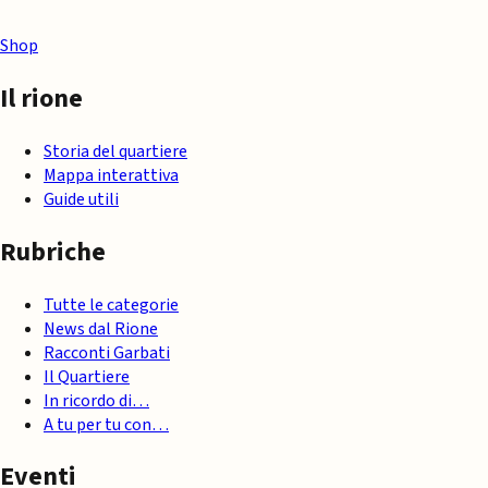
Shop
Il rione
Storia del quartiere
Mappa interattiva
Guide utili
Rubriche
Tutte le categorie
News dal Rione
Racconti Garbati
Il Quartiere
In ricordo di…
A tu per tu con…
Eventi