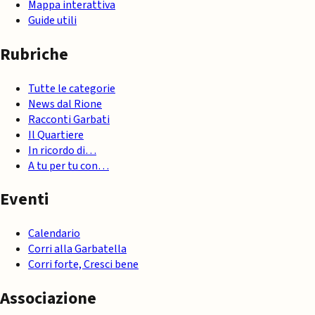
Mappa interattiva
Guide utili
Rubriche
Tutte le categorie
News dal Rione
Racconti Garbati
Il Quartiere
In ricordo di…
A tu per tu con…
Eventi
Calendario
Corri alla Garbatella
Corri forte, Cresci bene
Associazione