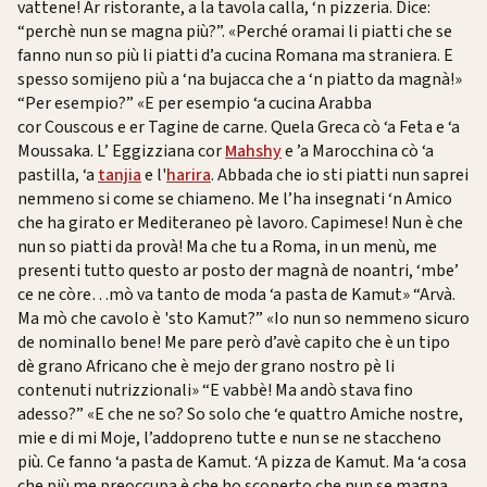
vattene! Ar ristorante, a la tavola calla, ‘n pizzeria. Dice:
“perchè nun se magna più?”. «Perché oramai li piatti che se
fanno nun so più li piatti d’a cucina Romana ma straniera. E
spesso somijeno più a ‘na bujacca che a ‘n piatto da magnà!»
“Per esempio?” «E per esempio ‘a cucina Arabba
cor Couscous e er Tagine de carne. Quela Greca cò ‘a Feta e ‘a
Moussaka. L’ Eggizziana cor
Mahshy
e ’a Marocchina cò ‘a
pastilla, ‘a
tanjia
e l'
harira
. Abbada che io sti piatti nun saprei
nemmeno si come se chiameno. Me l’ha insegnati ‘n Amico
che ha girato er Mediteraneo pè lavoro. Capimese! Nun è che
nun so piatti da provà! Ma che tu a Roma, in un menù, me
presenti tutto questo ar posto der magnà de noantri, ‘mbe’
ce ne còre…mò va tanto de moda ‘a pasta de Kamut» “Arvà.
Ma mò che cavolo è 'sto Kamut?” «Io nun so nemmeno sicuro
de nominallo bene! Me pare però d’avè capito che è un tipo
dè grano Africano che è mejo der grano nostro pè li
contenuti nutrizzionali» “E vabbè! Ma andò stava fino
adesso?” «E che ne so? So solo che ‘e quattro Amiche nostre,
mie e di mi Moje, l’addopreno tutte e nun se ne staccheno
più. Ce fanno ‘a pasta de Kamut. ‘A pizza de Kamut. Ma ‘a cosa
che più me preoccupa è che ho scoperto che nun se magna.