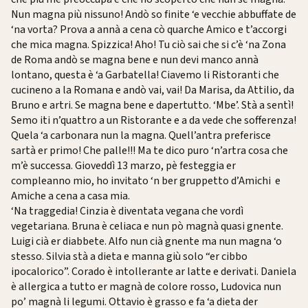
Nun magna più nissuno! Andò so finite ‘e vecchie abbuffate de
‘na vorta? Prova a annà a cena cò quarche Amico e t’accorgi
che mica magna. Spizzica! Aho! Tu ciò sai che si c’è ‘na Zona
de Roma andò se magna bene e nun devi manco annà
lontano, questa è ‘a Garbatella! Ciavemo li Ristoranti che
cucineno a la Romana e andò vai, vai! Da Marisa, da Attilio, da
Bruno e artri. Se magna bene e dapertutto. ‘Mbe’. Stà a sentì!
Semo iti n’quattro a un Ristorante e a da vede che sofferenza!
Quela ‘a carbonara nun la magna. Quell’antra preferisce
sartà er primo! Che palle!!! Ma te dico puro ‘n’artra cosa che
m’è successa. Gioveddì 13 marzo, pè festeggia er
compleanno mio, ho invitato ‘n ber gruppetto d’Amichi e
Amiche a cena a casa mia.
‘Na traggedia! Cinzia è diventata vegana che vordì
vegetariana. Bruna è celiaca e nun pò magnà quasi gnente.
Luigi cià er diabbete. Alfo nun cià gnente ma nun magna ‘o
stesso. Silvia stà a dieta e manna giù solo “er cibbo
ipocalorico”. Corado è intollerante ar latte e derivati. Daniela
è allergica a tutto er magnà de colore rosso, Ludovica nun
po’ magnà li legumi. Ottavio è grasso e fa ‘a dieta der