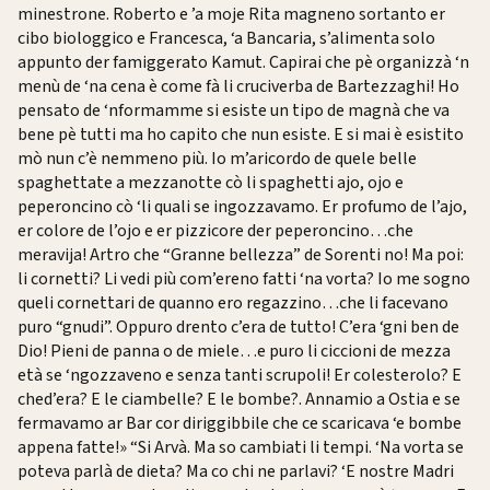
minestrone. Roberto e ’a moje Rita magneno sortanto er
cibo biologgico e Francesca, ‘a Bancaria, s’alimenta solo
appunto der famiggerato Kamut. Capirai che pè organizzà ‘n
menù de ‘na cena è come fà li cruciverba de Bartezzaghi! Ho
pensato de ‘nformamme si esiste un tipo de magnà che va
bene pè tutti ma ho capito che nun esiste. E si mai è esistito
mò nun c’è nemmeno più. Io m’aricordo de quele belle
spaghettate a mezzanotte cò li spaghetti ajo, ojo e
peperoncino cò ‘li quali se ingozzavamo. Er profumo de l’ajo,
er colore de l’ojo e er pizzicore der peperoncino…che
meravija! Artro che “Granne bellezza” de Sorenti no! Ma poi:
li cornetti? Li vedi più com’ereno fatti ‘na vorta? Io me sogno
queli cornettari de quanno ero regazzino…che li facevano
puro “gnudi”. Oppuro drento c’era de tutto! C’era ‘gni ben de
Dio! Pieni de panna o de miele…e puro li ciccioni de mezza
età se ‘ngozzaveno e senza tanti scrupoli! Er colesterolo? E
ched’era? E le ciambelle? E le bombe?. Annamio a Ostia e se
fermavamo ar Bar cor diriggibbile che ce scaricava ‘e bombe
appena fatte!» “Si Arvà. Ma so cambiati li tempi. ‘Na vorta se
poteva parlà de dieta? Ma co chi ne parlavi? ‘E nostre Madri