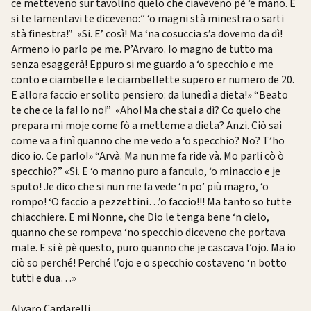
ce metteveno sur tavolino quelo che ciaveveno pè ‘e mano. E
si te lamentavi te diceveno:” ‘o magni stà minestra o sarti
stà finestra!” «Si. E’ così! Ma ‘na cosuccia s’a dovemo da dì!
Armeno io parlo pe me. P’Arvaro. Io magno de tutto ma
senza esaggerà! Eppuro si me guardo a ‘o specchio e me
conto e ciambelle e le ciambellette supero er numero de 20.
E allora faccio er solito pensiero: da lunedì a dieta!» “Beato
te che ce la fa! Io no!” «Aho! Ma che stai a dì? Co quelo che
prepara mi moje come fò a metteme a dieta? Anzi. Ciò sai
come va a finì quanno che me vedo a ‘o specchio? No? T’ho
dico io. Ce parlo!» “Arvà. Ma nun me fa ride và. Mo parli cò ò
specchio?” «Si. E ‘o manno puro a fanculo, ‘o minaccio e je
sputo! Je dico che si nun me fa vede ‘n po’ più magro, ‘o
rompo! ‘O faccio a pezzettini…’o faccio!!! Ma tanto so tutte
chiacchiere. E mi Nonne, che Dio le tenga bene ‘n cielo,
quanno che se rompeva ‘no specchio diceveno che portava
male. E si è pè questo, puro quanno che je cascava l’ojo. Ma io
ciò so perché! Perché l’ojo e o specchio costaveno ‘n botto
tutti e dua…»
Alvaro Cardarelli