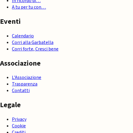
In ricordo di…
A tu per tu con…
Eventi
Calendario
Corri alla Garbatella
Corri forte, Cresci bene
Associazione
L'Associazione
Trasparenza
Contatti
Legale
Privacy
Cookie
Crediti