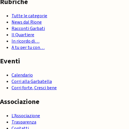
Rubriche
Tutte le categorie
News dal Rione
Racconti Garbati
Il Quartiere
In ricordo di…
A tu per tu con…
Eventi
Calendario
Corri alla Garbatella
Corri forte, Cresci bene
Associazione
L'Associazione
Trasparenza
Contatti