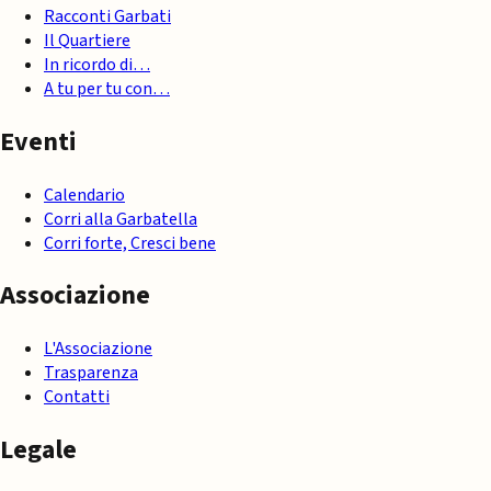
Racconti Garbati
Il Quartiere
In ricordo di…
A tu per tu con…
Eventi
Calendario
Corri alla Garbatella
Corri forte, Cresci bene
Associazione
L'Associazione
Trasparenza
Contatti
Legale