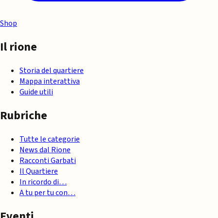
Shop
Il rione
Storia del quartiere
Mappa interattiva
Guide utili
Rubriche
Tutte le categorie
News dal Rione
Racconti Garbati
Il Quartiere
In ricordo di…
A tu per tu con…
Eventi