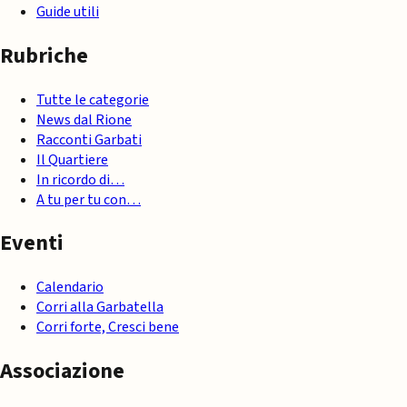
Guide utili
Rubriche
Tutte le categorie
News dal Rione
Racconti Garbati
Il Quartiere
In ricordo di…
A tu per tu con…
Eventi
Calendario
Corri alla Garbatella
Corri forte, Cresci bene
Associazione