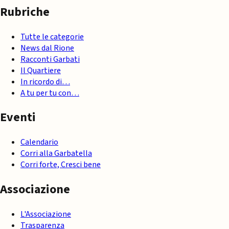
Rubriche
Tutte le categorie
News dal Rione
Racconti Garbati
Il Quartiere
In ricordo di…
A tu per tu con…
Eventi
Calendario
Corri alla Garbatella
Corri forte, Cresci bene
Associazione
L'Associazione
Trasparenza