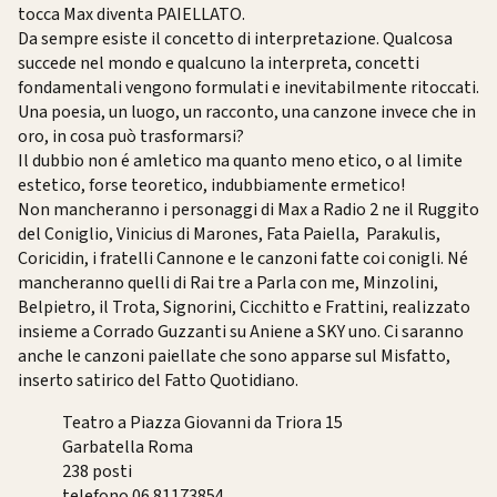
tocca Max diventa PAIELLATO.
Da sempre esiste il concetto di interpretazione. Qualcosa
succede nel mondo e qualcuno la interpreta, concetti
fondamentali vengono formulati e inevitabilmente ritoccati.
Una poesia, un luogo, un racconto, una canzone invece che in
oro, in cosa può trasformarsi?
Il dubbio non é amletico ma quanto meno etico, o al limite
estetico, forse teoretico, indubbiamente ermetico!
Non mancheranno i personaggi di Max a Radio 2 ne il Ruggito
del Coniglio, Vinicius di Marones, Fata Paiella, Parakulis,
Coricidin, i fratelli Cannone e le canzoni fatte coi conigli. Né
mancheranno quelli di Rai tre a Parla con me, Minzolini,
Belpietro, il Trota, Signorini, Cicchitto e Frattini, realizzato
insieme a Corrado Guzzanti su Aniene a SKY uno. Ci saranno
anche le canzoni paiellate che sono apparse sul Misfatto,
inserto satirico del Fatto Quotidiano.
Teatro a Piazza Giovanni da Triora 15
Garbatella Roma
238 posti
telefono 06 81173854