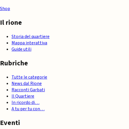
Shop
Il rione
Storia del quartiere
Mappa interattiva
Guide utili
Rubriche
Tutte le categorie
News dal Rione
Racconti Garbati
Il Quartiere
In ricordo di…
A tu per tu con…
Eventi