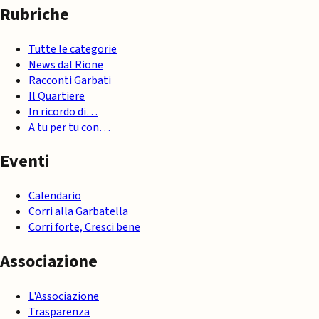
Rubriche
Tutte le categorie
News dal Rione
Racconti Garbati
Il Quartiere
In ricordo di…
A tu per tu con…
Eventi
Calendario
Corri alla Garbatella
Corri forte, Cresci bene
Associazione
L'Associazione
Trasparenza