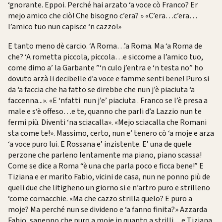
‘gnorante. Eppoi. Perché hai arzato ‘a voce cò Franco? Er
mejo amico che ciò! Che bisogno c’era? » «C’era…c’era…
l’amico tuo nun capisce ‘n cazzo!»
E tanto meno dè carcio. ‘A Roma…’a Roma. Ma ‘a Roma de
che? ‘A rometta piccola, piccola…e siccome a l’amico tuo,
come dimo a’ la Garbante ”‘n culo j’entra e ‘n testa no” ho
dovuto arzà li decibelle d’a voce e famme senti bene! Puro si
da ‘a faccia che ha fatto se direbbe che nun j’è piaciuta ‘a
faccenna...». «E ‘nfatti nun j’e’ piaciuta . Franco se l’è presa a
male e s‘è offeso…e te, quanno che parli d’a Lazzio nun te
fermi più. Diventi ‘na sciacalla». «Mejo sciacalla che Romani
sta come te!». Massimo, certo, nun e’ tenero cò ‘a moje e arza
‘a voce puro lui. E Rossana e’ inzistente. E’ una de quele
perzone che parleno lentamente ma piano, piano scassa!
Come se dice a Roma “è una che parla poco e ficca bene!” E
Tiziana e er marito Fabio, vicini de casa, nun ne ponno più de
queli due che litigheno un giorno si e n’artro puro e strilleno
‘come cornacchie. «Ma che cazzo strilla quelo? E puro a
moje? Ma perché nun se divideno e ‘a fanno finita?» Azzarda
Fabio, sapenno che puro a moje in quanto a strilli…e Tiziana