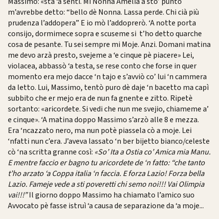
Massimo: «stà ‘a sentì. Mi Nonna Amelia a sto’ punto
m’avrebbe detto: “bello dè Nonna. Lassa perde. Chi cià più
prudenza l’addopera” E io mò l’addoprerò. ‘A notte porta
consijo, dormimece sopra e scuseme si t’ho detto quarche
cosa de pesante. Tu sei sempre mi Moje. Anzi. Domani matina
me devo arzà presto, svejeme a ‘e cinque pè piacere» Lei,
violacea, abbassò ‘a testa, se rese conto che forse in quer
momento era mejo dacce ‘n tajo e s’avviò co’ lui ‘n cammera
da letto. Lui, Massimo, tentò puro dè daje ‘n bacetto ma capì
subbito che er mejo era de nun fa gnente e zitto. Ripetè
sortanto: «aricordete. Si vedi che nun me svejio, chiameme a’
e cinque». ‘A matina doppo Massimo s’arzò alle 8 e mezza.
Era ‘ncazzato nero, ma nun potè piassela cò a moje. Lei
‘nfatti nun c’era. J’aveva lassato ‘n ber bijetto bianco/celeste
cò ‘na scritta granne così:
«So’ Ita a Ostia co’ Amica mia Manu.
E mentre faccio er bagno tu aricordete de ‘n fatto: “che tanto
t’ho arzato ‘a Coppa italia ‘n faccia. E forza Lazio! Forza bella
Lazio. Fameje vede a sti poveretti chi semo noi!!! Vai Olimpia
vai!!!”
Il giorno doppo Massimo ha chiamato l’amico suo
Avvocato pè fasse istruì ‘a causa de separazione da ‘a moje...