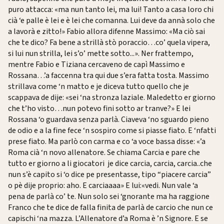
puro attacca: «ma nun tanto lei, ma lui! Tanto a casa loro chi
cià ‘e palle è lei e è lei che comanna. Lui deve da annà solo che
a lavorà e zitto!» Fabio allora difenne Massimo: «Ma ciò sai
che te dico? Fa bene a strillà stò poraccio…co’ quela vipera,
si lui nun strilla, lei s’o’ mette sotto...». Ner frattempo,
mentre Fabio e Tiziana cercaveno de capì Massimo e
Rossana…’a faccenna tra qui due s’era fatta tosta. Massimo
strillava come ‘n matto e je diceva tutto quello che je
scappava de dije: «sei ‘na stronza laziale. Maledetto er giorno
che t’ho visto…nun potevo fini sotto ar tranve?» E lei
Rossana ‘o guardava senza parlà. Ciaveva ‘no sguardo pieno
de odio e a la fine fece ‘n sospiro come si piasse fiato. E ‘nfatti
prese fiato. Ma parlò con carma e co ‘a voce bassa disse: «’a
Roma cià ‘n novo allenatore. Se chiama Carcia e pare che
tutto er giorno a li giocatori je dice carcia, carcia, carcia..che
nun s’è capito si ‘o dice pe presentasse, tipo “piacere carcia”
o pè dije proprio: aho. E carciaaaa» E lui:«vedi. Nun vale ‘a
pena de parlà co’ te. Nun solo sei ‘gnorante ma ha raggione
Franco che te dice de falla finita de parlà de carcio che nun ce
capischi ‘na mazza. L’Allenatore d’a Roma è ’n Signore. E se