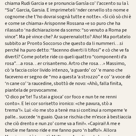
chiama Rudi Garcia e se pronuncia Garsìa co’ l’accento su la ì.
“Sia”. Garcia, Garsia. E imprimeteli ‘nder cervello sto nome e
cognome che t’ho dovrai sognà tutte e notte». «Si ciò sò chi è
e come se chiama» Arisponne Rossana «e so puro che ha
rilassato ‘na dichiarazione da scemo: “so venuto a Roma pe
vince”. Ma pè vince che? Ar superenalotto? Aho! Ma portatelo
subbito ar Pronto Soccorso che questo da li nummeri…si
perché ha puro detto: “facenno diverti li tifosi” e cò che ve fa
divertì? Come potete ride co queli quattro “componenti d‘a
rosa”…a rosa…er crisantemo. Artro che rosa…» Massimo,
cò ‘a faccia color livido intenzo, ‘a guardo’ co’ ‘e mano che
faceveno er segno de “mo a questa ‘a strozzo” e co’ ‘a voce dè
‘n cane co’ ‘a raucedine, sbottò de novo: «Ahò, falla finita,
piantela de provocamme.
‘O dico pe’te! Tu stai a gioca’ cor foco e nun te ne renni
conto». E lei cor sorisetto ironico: «che pavura, stò a
trema’!». Lui: «Io me sto a tenè ma si continui a rompeme ‘e
palle... succede ‘n guaio. Qua se rischia che m’esce à bestiaccia
che ciò drento e nun zo’ come va a fini!». «Capirai! A me e
bestie me fanno ride e me fanno puro ‘n baffo!». Allora