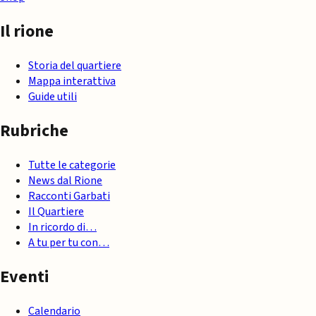
Il rione
Storia del quartiere
Mappa interattiva
Guide utili
Rubriche
Tutte le categorie
News dal Rione
Racconti Garbati
Il Quartiere
In ricordo di…
A tu per tu con…
Eventi
Calendario