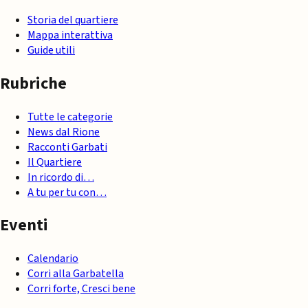
Storia del quartiere
Mappa interattiva
Guide utili
Rubriche
Tutte le categorie
News dal Rione
Racconti Garbati
Il Quartiere
In ricordo di…
A tu per tu con…
Eventi
Calendario
Corri alla Garbatella
Corri forte, Cresci bene