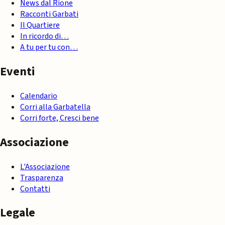
News dal Rione
Racconti Garbati
Il Quartiere
In ricordo di…
A tu per tu con…
Eventi
Calendario
Corri alla Garbatella
Corri forte, Cresci bene
Associazione
L'Associazione
Trasparenza
Contatti
Legale