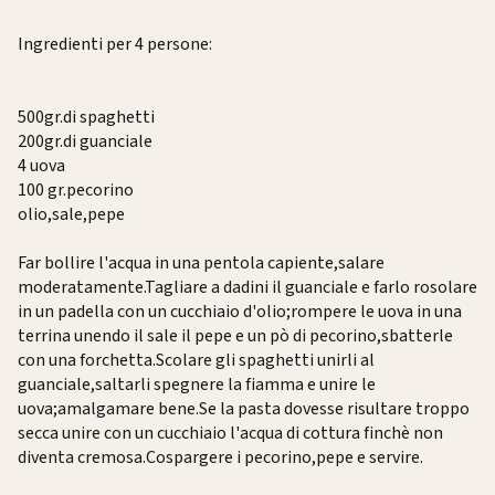
Ingredienti per 4 persone:
500gr.di spaghetti
200gr.di guanciale
4 uova
100 gr.pecorino
olio,sale,pepe
Far bollire l'acqua in una pentola capiente,salare
moderatamente.Tagliare a dadini il guanciale e farlo rosolare
in un padella con un cucchiaio d'olio;rompere le uova in una
terrina unendo il sale il pepe e un pò di pecorino,sbatterle
con una forchetta.Scolare gli spaghetti unirli al
guanciale,saltarli spegnere la fiamma e unire le
uova;amalgamare bene.Se la pasta dovesse risultare troppo
secca unire con un cucchiaio l'acqua di cottura finchè non
diventa cremosa.Cospargere i pecorino,pepe e servire.