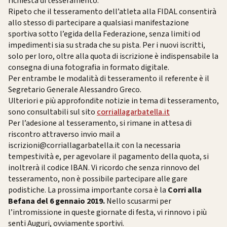
richiesta di tesseramento.
Ripeto che il tesseramento dell’atleta alla FIDAL consentirà
allo stesso di partecipare a qualsiasi manifestazione
sportiva sotto l’egida della Federazione, senza limiti od
impedimenti sia su strada che su pista. Per i nuovi iscritti,
solo per loro, oltre alla quota di iscrizione è indispensabile la
consegna di una fotografia in formato digitale.
Per entrambe le modalità di tesseramento il referente è il
Segretario Generale Alessandro Greco.
Ulteriori e più approfondite notizie in tema di tesseramento,
sono consultabili sul sito
corriallagarbatella.it
Per l’adesione al tesseramento, si rimane in attesa di
riscontro attraverso invio mail a
iscrizioni@corriallagarbatella.it
con la necessaria
tempestività e, per agevolare il pagamento della quota, si
inoltrerà il codice IBAN. Vi ricordo che senza rinnovo del
tesseramento, non è possibile partecipare alle gare
podistiche. La prossima importante corsa è la
Corri alla
Befana del 6 gennaio 2019.
Nello scusarmi per
l’intromissione in queste giornate di festa, vi rinnovo i più
senti Auguri, ovviamente sportivi.