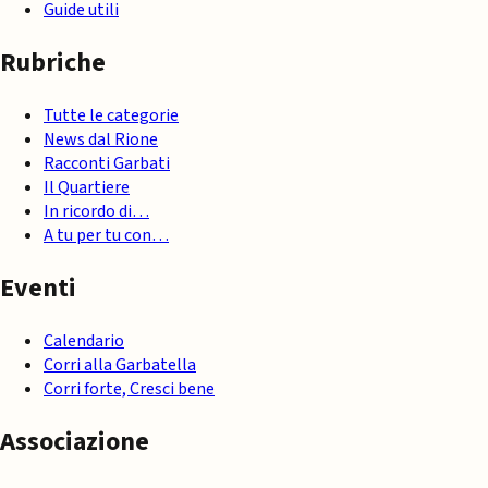
Guide utili
Rubriche
Tutte le categorie
News dal Rione
Racconti Garbati
Il Quartiere
In ricordo di…
A tu per tu con…
Eventi
Calendario
Corri alla Garbatella
Corri forte, Cresci bene
Associazione