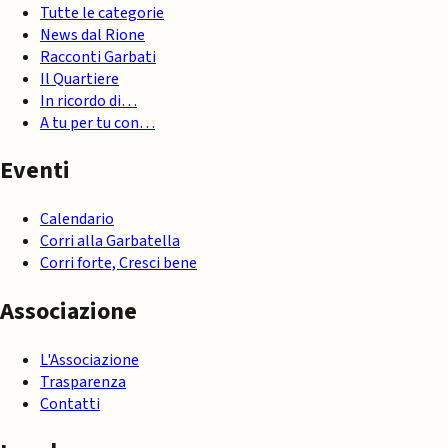
Tutte le categorie
News dal Rione
Racconti Garbati
Il Quartiere
In ricordo di…
A tu per tu con…
Eventi
Calendario
Corri alla Garbatella
Corri forte, Cresci bene
Associazione
L'Associazione
Trasparenza
Contatti