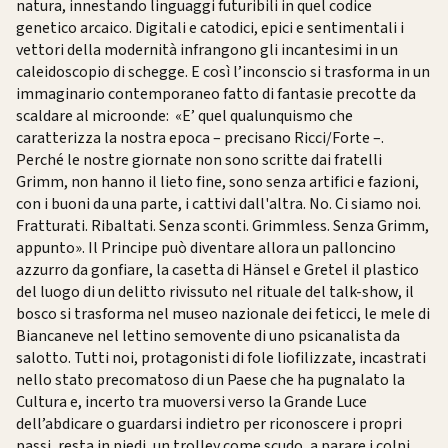
natura, innestando linguaggi futuribili in quel codice
genetico arcaico. Digitali e catodici, epici e sentimentali i
vettori della modernità infrangono gli incantesimi in un
caleidoscopio di schegge. E così l’inconscio si trasforma in un
immaginario contemporaneo fatto di fantasie precotte da
scaldare al microonde: «E’ quel qualunquismo che
caratterizza la nostra epoca – precisano Ricci/Forte –.
Perché le nostre giornate non sono scritte dai fratelli
Grimm, non hanno il lieto fine, sono senza artifici e fazioni,
con i buoni da una parte, i cattivi dall'altra. No. Ci siamo noi.
Fratturati. Ribaltati. Senza sconti. Grimmless. Senza Grimm,
appunto». Il Principe può diventare allora un palloncino
azzurro da gonfiare, la casetta di Hänsel e Gretel il plastico
del luogo di un delitto rivissuto nel rituale del talk-show, il
bosco si trasforma nel museo nazionale dei feticci, le mele di
Biancaneve nel lettino semovente di uno psicanalista da
salotto. Tutti noi, protagonisti di fole liofilizzate, incastrati
nello stato precomatoso di un Paese che ha pugnalato la
Cultura e, incerto tra muoversi verso la Grande Luce
dell’abdicare o guardarsi indietro per riconoscere i propri
passi, resta in piedi, un trolley come scudo, a parare i colpi