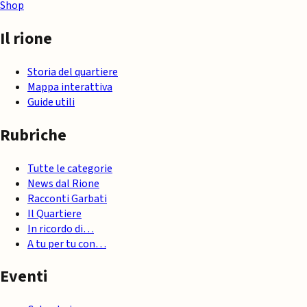
Shop
Il rione
Storia del quartiere
Mappa interattiva
Guide utili
Rubriche
Tutte le categorie
News dal Rione
Racconti Garbati
Il Quartiere
In ricordo di…
A tu per tu con…
Eventi