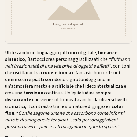
Utilizzando un linguaggio pittorico digitale,
lineare e
sintetico
, Bartocci crea personaggi stilizzati che
“fluttuano
nell’irrazionalità di una vita priva di oggetti e affetti”
, con toni
che oscillano tra
crudele ironia
e fantasie horror. I suoi
omini scuri e piatti sorridono e girotondeggiano in
un’atmosfera mesta e
artificiale
che li decontestualizza e
crea una
tensione
continua. Un’iquietudine sempre
dissacrante
che viene sottolineata anche dai diversi livelli
cromatici, il contrasto tra le sfumature di grigio e i
colori
flou
. “
Gonfie sagome umane che assorbono come informi
nuvole di smog quelle tensioni…solo personaggi alieni
possono vivere spensierati navigando in questo spazio.
”