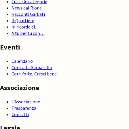
Tutte le categorie
News dal Rione
Racconti Garbati
Il Quartiere
In ricordo di…
A tu per tu con…
Eventi
Calendario
Corri alla Garbatella
Corri forte, Cresci bene
Associazione
L'Associazione
Trasparenza
Contatti
Legale