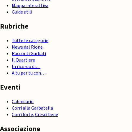
Mappa interattiva
Guide utili
Rubriche
Tutte le categorie
News dal Rione
Racconti Garbati
Il Quartiere
In ricordo di…
A tu per tu con…
Eventi
Calendario
Corri alla Garbatella
Corri forte, Cresci bene
Associazione