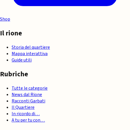
Shop
Il rione
Storia del quartiere
Mappa interattiva
Guide utili
Rubriche
Tutte le categorie
News dal Rione
Racconti Garbati
Il Quartiere
In ricordo di…
A tu per tu con…