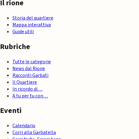
Il rione
Storia del quartiere
Mappa interattiva
Guide utili
Rubriche
Tutte le categorie
News dal Rione
Racconti Garbati
Il Quartiere
In ricordo di…
A tu per tu con…
Eventi
Calendario
Corri alla Garbatella