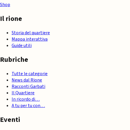
Shop
Il rione
Storia del quartiere
Mappa interattiva
Guide utili
Rubriche
Tutte le categorie
News dal Rione
Racconti Garbati
Il Quartiere
In ricordo di…
A tu per tu con…
Eventi